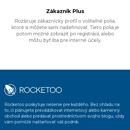
Zákazník Plus
Rozširuje zákaznícky profil o voliteľné polia,
ktoré si môžete sami nadefinovať. Tieto polia je
potom možné zobraziť pri registrácii, alebo
môžu byť iba pre interné účely.
Rocketoo poskytuje riešenie pre každého. Bez ohľadu na
to, či plánujete prevádzkovať internetový alebo kamenný
obchod alebo predávať prostredníctvom svojho blogu, vždy
vám pomôže naštartovať váš podnik.